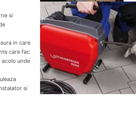
ne si
de
asura in care
nte care fac
– acolo unde
culeaza
nstalator si