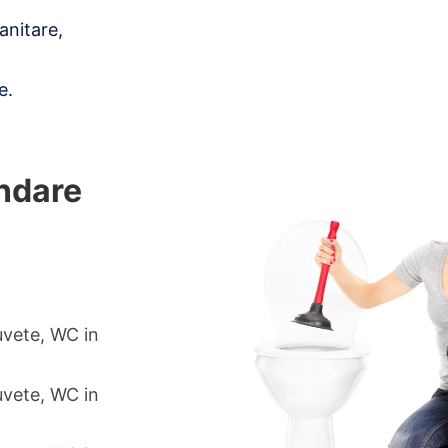
anitare,
e.
undare
uvete, WC in
uvete, WC in