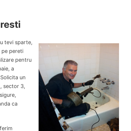
resti
u tevi sparte,
a pe pereti
alizare pentru
aie, a
Solicita un
, sector 3,
sigure,
manda ca
oferim