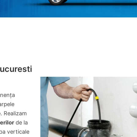
ucuresti
nenţa
arpele
e. Realizam
erilor
de la
pa verticale