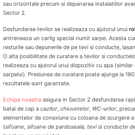
sau orizontale precum si depanarea instalatiilor avar
Sector 2.
Desfundarea tevilor se realizeaza cu ajutorul unui
ro
antreneaza un carlig special numit sarpe. Acesta cu
resturile sau depunerile de pe tevi si conducte, lasa
O alta posibilitate de curatare a tevilor si conductel
realizeaza cu ajutorul unui dispozitiv cu apa (similar 
sarpelui). Presiunea de curatare poate ajunge la 180 
rezultatele sunt garantate.
Echipa noastra
asigura in Sector 2 desfundarea rapi
batai de cap a
cazilor
,
chiuvetelor
,
WC-urilor
, precu
elementelor de conexiune cu coloana de scurgere a 
(
sifoane
,
sifoane de pardoseala, t
evi
si
conducte d