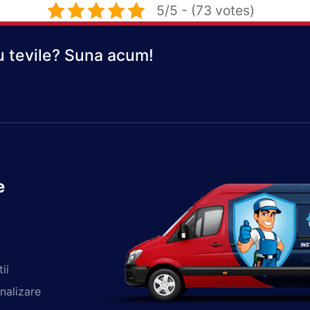
5/5 - (73 votes)
 tevile? Suna acum!
e
ii
nalizare