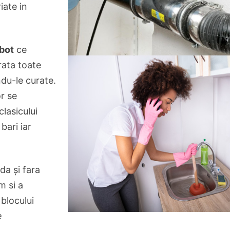
iate in
bot
ce
rata toate
ndu-le curate.
or se
clasicului
bari iar
da şi fara
m si a
blocului
e