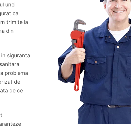
ul unei
gurat ca
m trimite la
na din
 in siguranta
 sanitara
lva problema
orizat de
Iata de ce
t
garanteze