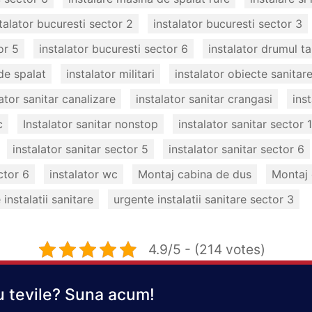
talator bucuresti sector 2
instalator bucuresti sector 3
or 5
instalator bucuresti sector 6
instalator drumul ta
de spalat
instalator militari
instalator obiecte sanitar
lator sanitar canalizare
instalator sanitar crangasi
ins
c
Instalator sanitar nonstop
instalator sanitar sector 1
instalator sanitar sector 5
instalator sanitar sector 6
ctor 6
instalator wc
Montaj cabina de dus
Montaj 
instalatii sanitare
urgente instalatii sanitare sector 3
4.9/5 - (214 votes)
 tevile? Suna acum!