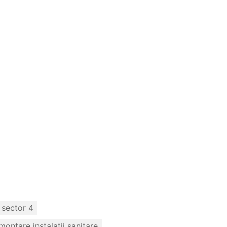
 sector 4
 montare instalatii sanitare