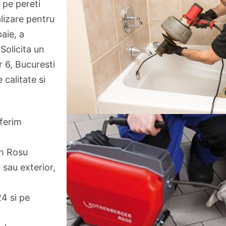
a pe pereti
alizare pentru
aie, a
Solicita un
r 6, Bucuresti
 calitate si
oferim
in Rosu
 sau exterior,
24 si pe