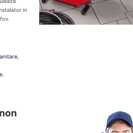
culeaza
nstalator in
fov.
anitare,
e.
 non