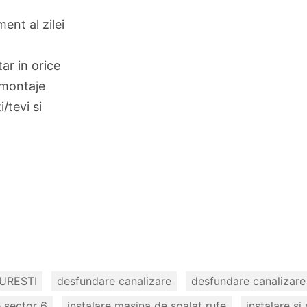
ent al zilei
ar in orice
, montaje
/tevi si
URESTI
desfundare canalizare
desfundare canalizare
 sector 6
instalare masina de spalat rufe
instalare si