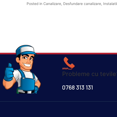
Posted in
Canalizare
,
Desfundare canalizare
,
Instalati
Probleme cu tevil
0768 313 131