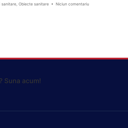
i sanitare
,
Obiecte sanitare
•
Niciun comentariu
e? Suna acum!