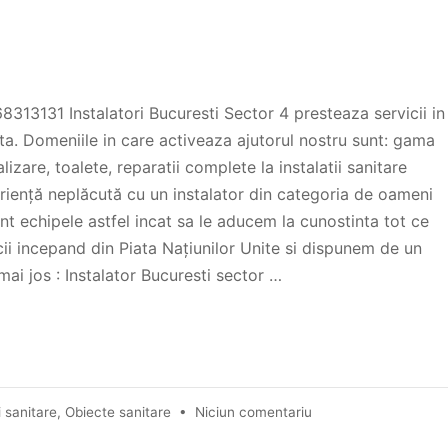
68313131 Instalatori Bucuresti Sector 4 presteaza servicii in
ta. Domeniile in care activeaza ajutorul nostru sunt: gama
lizare, toalete, reparatii complete la instalatii sanitare
periență neplăcută cu un instalator din categoria de oameni
vent echipele astfel incat sa le aducem la cunostinta tot ce
icii incepand din Piata Națiunilor Unite si dispunem de un
 mai jos : Instalator Bucuresti sector …
i sanitare
,
Obiecte sanitare
•
Niciun comentariu