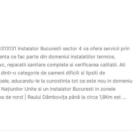
68313131 Instalator Bucuresti sector 4 va ofera servicii prin
nta ce fac parte din domeniul instalatiilor termice,
c, reparatii sanitare complete si verificarea calitatii. Ati
intr-o categorie de oameni dificili si lipsiti de
pele, aducandu-le la cunostinta tot ce este nou in domeniu
a Națiunilor Unite si un instalator Bucuresti in zonele
Zona de nord | Raului Dâmbovița până la circa 1,8Km est …