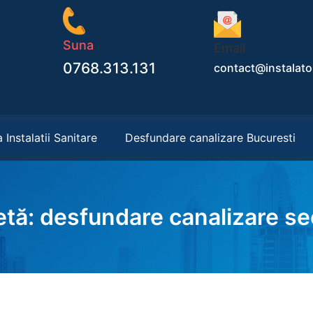
Suna
Email
0768.313.131
contact@instalator
 Instalatii Sanitare
Desfundare canalizare Bucuresti
etă:
desfundare canalizare se