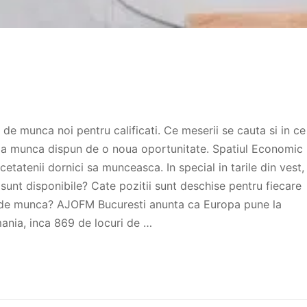
de munca noi pentru calificati. Ce meserii se cauta si in ce
 la munca dispun de o noua oportunitate. Spatiul Economic
etatenii dornici sa munceasca. In special in tarile din vest,
ri sunt disponibile? Cate pozitii sunt deschise pentru fiecare
rta de munca? AJOFM Bucuresti anunta ca Europa pune la
mania, inca 869 de locuri de …