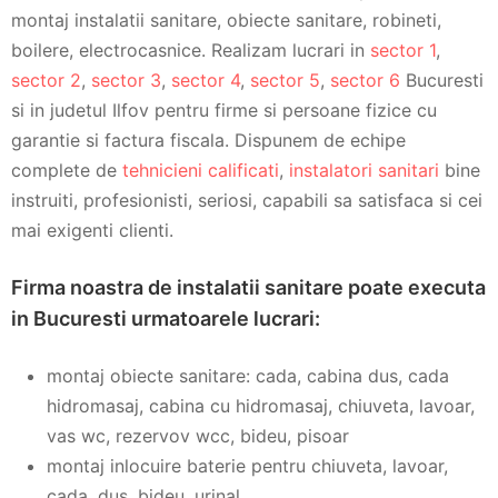
montaj instalatii sanitare, obiecte sanitare, robineti,
boilere, electrocasnice. Realizam lucrari in
sector 1
,
sector 2
,
sector 3
,
sector 4
,
sector 5
,
sector 6
Bucuresti
si in judetul Ilfov pentru firme si persoane fizice cu
garantie si factura fiscala. Dispunem de echipe
complete de
tehnicieni calificati
,
instalatori sanitari
bine
instruiti, profesionisti, seriosi, capabili sa satisfaca si cei
mai exigenti clienti.
Firma noastra de instalatii sanitare poate executa
in Bucuresti urmatoarele lucrari:
montaj obiecte sanitare: cada, cabina dus, cada
hidromasaj, cabina cu hidromasaj, chiuveta, lavoar,
vas wc, rezervov wcc, bideu, pisoar
montaj inlocuire baterie pentru chiuveta, lavoar,
cada, dus, bideu, urinal